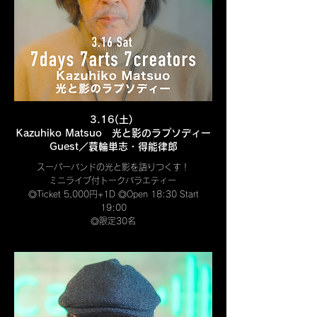
3.16(土)
Kazuhiko Matsuo 光と影のラプソディー
Guest／蓑輪単志・得能律郎
スーパーバンドの光と影を語りつくす！
ミニライブ付トークバラエティー
◎Ticket 5,000円+1D ◎Open 18:30 Start
19:00
◎限定30名