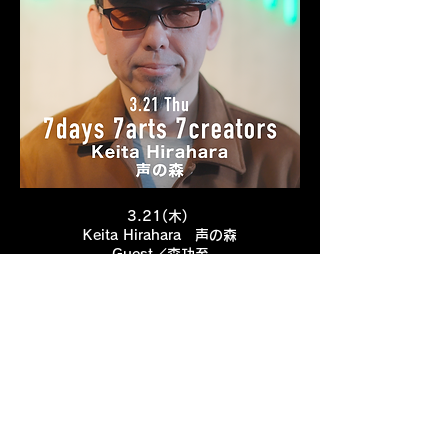
3.21(木)
Keita Hirahara 声の森
Guest／森功至
声優界の超レジェンドと共に
「アニメHEROの50年」を語りつくす！
◎Ticket 5,000円+1D ◎Open 18:00 Start
18:30
◎限定30名
Ticketを購入する