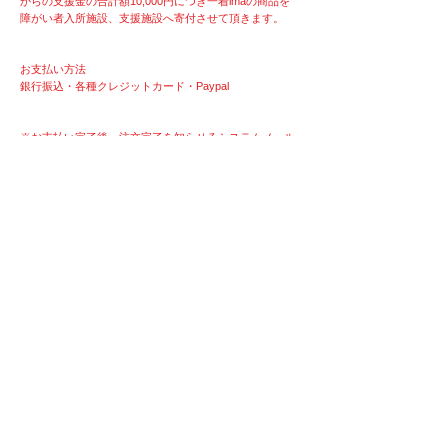
からの支援金の合計額10,000円につき一着imaの商品を
障がい者入所施設、支援施設へ寄付させて頂きます。
お支払い方法
銀行振込・各種クレジットカード・Paypal
※お支払い完了後、注文完了を知らせるシステムメール
が届きますが、商品等の発送はございません。