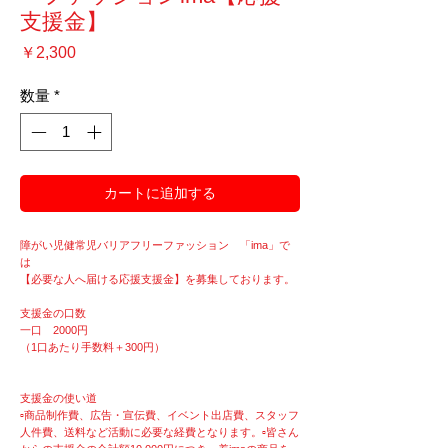
支援金】
価
￥2,300
格
数量
*
カートに追加する
障がい児健常児バリアフリーファッション 「ima」で
は
【必要な人へ届ける応援支援金】を募集しております。
支援金の口数
一口 2000円
（1口あたり手数料＋300円）
支援金の使い道
▫︎商品制作費、広告・宣伝費、イベント出店費、スタッフ
人件費、送料など活動に必要な経費となります。▫︎皆さん