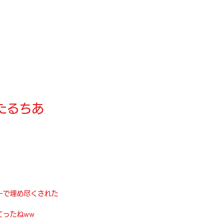
ログイン
たるちあ
ーで埋め尽くされた
てったねww