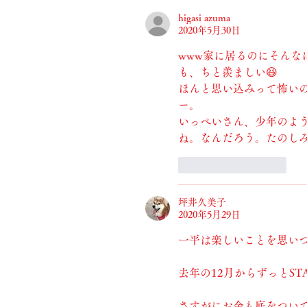
higasi azuma
2020年5月30日
www家に居るのにそん
も、ちと羨ましい😆
ほんと思い込みって怖い
ー。
いっぺいさん、少年のよ
ね。なんだろう。たのし
いいね！
返信
坪井久美子
2020年5月29日
一平は楽しいことを思いつ
去年の12月からずっとST
さすがにお金も底をつい