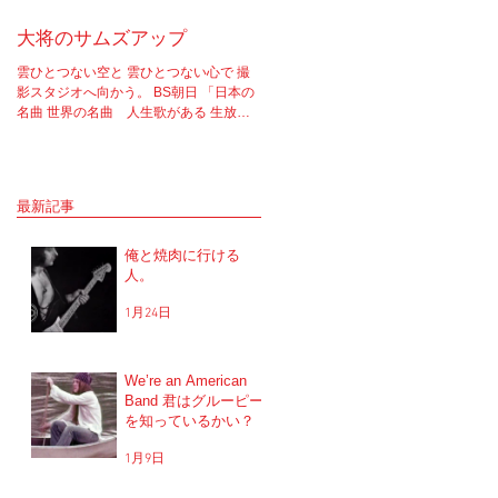
大将のサムズアップ
告白
雲ひとつない空と 雲ひとつない心で 撮
実はちゃんと言わなきゃいけないこと
影スタジオへ向かう。 BS朝日 「日本の
あってさ。 ソロライブやラジオ等、一
名曲 世界の名曲 人生歌がある 生放送 5
で話たりしてたけど もうそろそろちゃ
時間スペシャル」 の収録へと。 司会者
と言おうと思ってね。 2017年12月5.6
は我らが「布施明」 俺は「大将」と呼ば
に開催を予定していた JUNGAPOP20
せてもらっている。 正直 めっちゃめち
年記念ライブの公演を中止した理由な
ゃ可愛がっていただいてるのだな。...
だけど...
最新記事
俺と焼肉に行ける
人。
1月24日
We’re an American
Band 君はグルーピー
を知っているかい？
1月9日