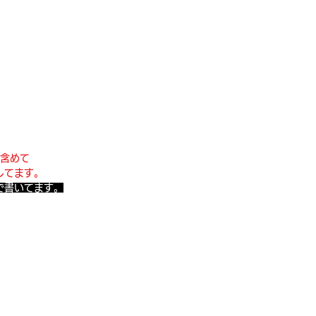
も含めて
行してます。
meで書いてます。