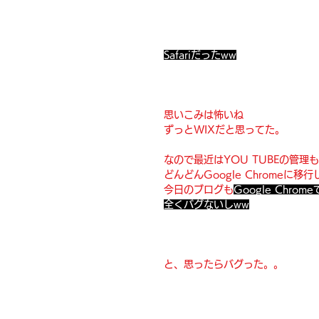
Safariだったww
思いこみは怖いね
ずっとWIXだと思ってた。
なので最近はYOU TUBEの管理
どんどんGoogle Chromeに移
今日のブログも
Google Chro
全くバグないしww
と、思ったらバグった。。