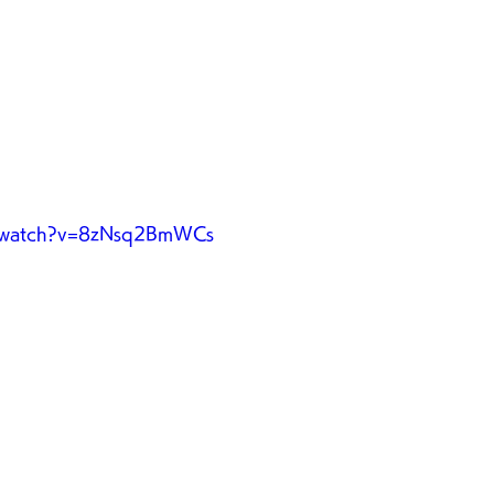
m/watch?v=8zNsq2BmWCs