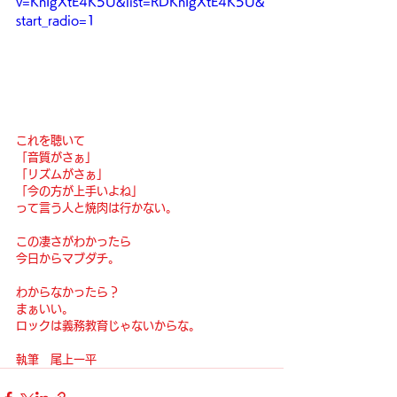
v=KnIgXtE4K5U&list=RDKnIgXtE4K5U&
start_radio=1
これを聴いて
「音質がさぁ」
「リズムがさぁ」
「今の方が上手いよね」
って言う人と焼肉は行かない。
この凄さがわかったら
今日からマブダチ。
わからなかったら？
まぁいい。
ロックは義務教育じゃないからな。
執筆　尾上一平