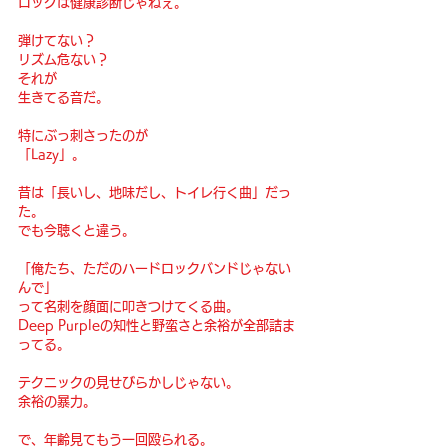
ロックは健康診断じゃねぇ。
弾けてない？
リズム危ない？
それが
生きてる音だ。
特にぶっ刺さったのが
「Lazy」。
昔は「長いし、地味だし、トイレ行く曲」だっ
た。
でも今聴くと違う。
「俺たち、ただのハードロックバンドじゃない
んで」
って名刺を顔面に叩きつけてくる曲。
Deep Purpleの知性と野蛮さと余裕が全部詰ま
ってる。
テクニックの見せびらかしじゃない。
余裕の暴力。
で、年齢見てもう一回殴られる。