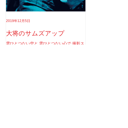
2019年12月5日
2019年8月18日
大将のサムズアップ
告白
雲ひとつない空と 雲ひとつない心で 撮影ス
実はちゃんと言わなき
タジオへ向かう。 BS朝日 「日本の名曲 世
てさ。 ソロライブや
界の名曲 人生歌がある 生放送 5時間スペ
りしてたけど もうそ
シャル」 の収録へと。 司会者は我らが「布
と思ってね。 2017年1
施明」 俺は「大将」と呼ばせてもらってい
定していた JUNGAP
る。 正直 めっちゃめちゃ可愛がっていただ
公演を中止した理由なんだ
最新記事
いてるのだな。...
俺と焼肉に行ける人。
1月24日
We’re an American Band