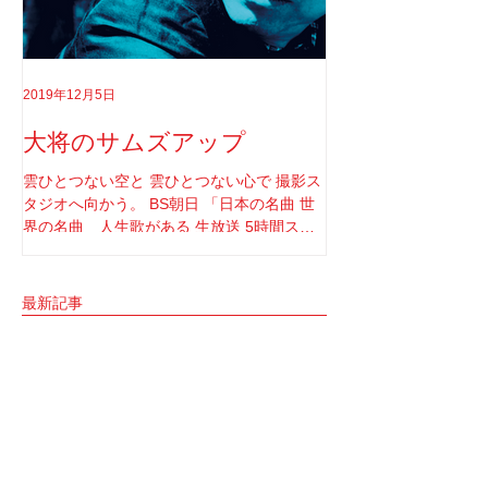
2019年12月5日
2019年8月18日
大将のサムズアップ
告白
雲ひとつない空と 雲ひとつない心で 撮影ス
実はちゃんと言わなき
タジオへ向かう。 BS朝日 「日本の名曲 世
てさ。 ソロライブや
界の名曲 人生歌がある 生放送 5時間スペ
りしてたけど もうそ
シャル」 の収録へと。 司会者は我らが「布
と思ってね。 2017年1
施明」 俺は「大将」と呼ばせてもらってい
定していた JUNGAP
る。 正直 めっちゃめちゃ可愛がっていただ
公演を中止した理由なんだ
最新記事
いてるのだな。...
俺と焼肉に行ける人。
1月24日