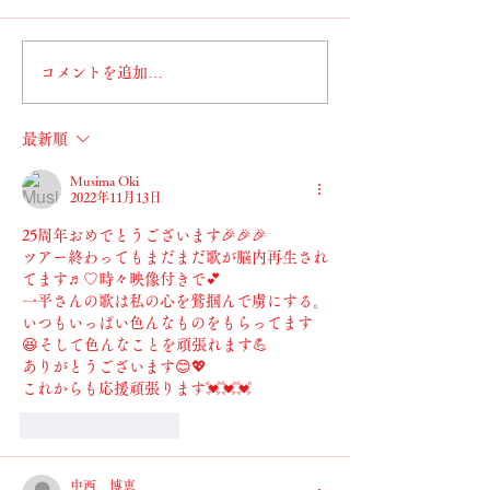
コメントを追加…
最新順
Musima Oki
2022年11月13日
25周年おめでとうございます🎉🎉🎉
ツアー終わってもまだまだ歌が脳内再生され
てます♬♡時々映像付きで💕
一平さんの歌は私の心を鷲掴んで虜にする。
いつもいっぱい色んなものをもらってます
😆そして色んなことを頑張れます💪
ありがとうございます😊💖
これからも応援頑張ります💓💓💓
いいね！
返信
中西 博恵