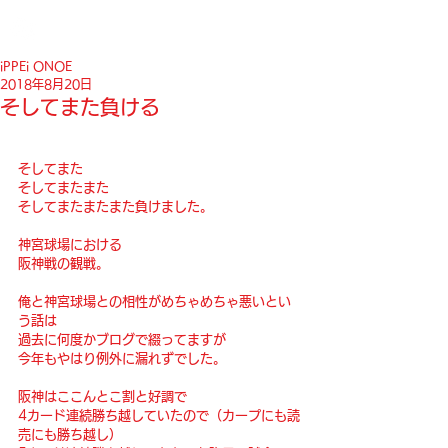
iPPEi ONOE
2018年8月20日
そしてまた負ける
そしてまた
そしてまたまた
そしてまたまたまた負けました。
神宮球場における
阪神戦の観戦。
俺と神宮球場との相性がめちゃめちゃ悪いとい
う話は
過去に何度かブログで綴ってますが
今年もやはり例外に漏れずでした。
阪神はここんとこ割と好調で
4カード連続勝ち越していたので（カープにも読
売にも勝ち越し）