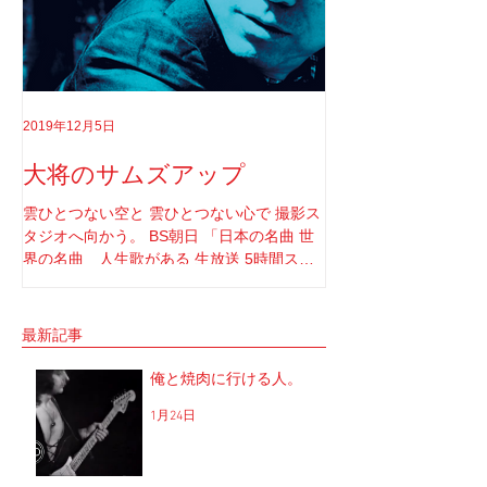
2019年12月5日
2019年8月18日
大将のサムズアップ
告白
雲ひとつない空と 雲ひとつない心で 撮影ス
実はちゃんと言わなき
タジオへ向かう。 BS朝日 「日本の名曲 世
てさ。 ソロライブや
界の名曲 人生歌がある 生放送 5時間スペ
りしてたけど もうそ
シャル」 の収録へと。 司会者は我らが「布
と思ってね。 2017年1
施明」 俺は「大将」と呼ばせてもらってい
定していた JUNGAP
る。 正直 めっちゃめちゃ可愛がっていただ
公演を中止した理由なんだ
最新記事
いてるのだな。...
俺と焼肉に行ける人。
1月24日