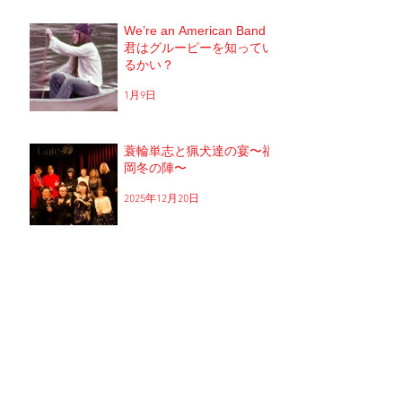
We’re an American Band
君はグルーピーを知ってい
るかい？
1月9日
蓑輪単志と猟犬達の宴〜福
岡冬の陣〜
2025年12月20日
ブリーチでパーマはかかる
のか？！
2025年12月1日
次、結婚できたら。