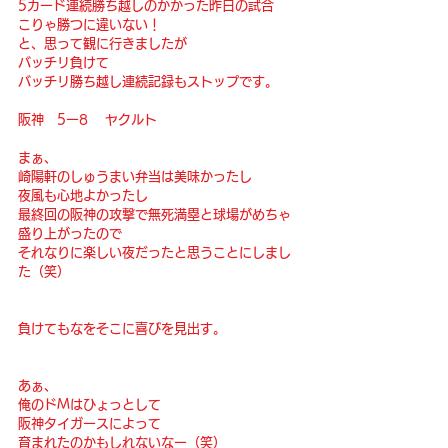
5カード連続勝ち越しのかかった昨日の試合
こりゃ勝つに違いない！
と、思って観に行きましたが
バッチリ負けて
バッチリ勝ち越し連続記録もストップです。
阪神　5ー8 　ヤクルト
まぁ、
崎陽軒のしゅうまい弁当は美味かったし
夜風も心地よかったし
最終回の阪神の攻撃で無死満塁と球場がめちゃ
盛り上がったので
それなりに楽しい夜だったと思うことにしまし
た（笑）
負けてもなをそこに喜びを見出す。
あぁ、
俺のドMはひょっとして
阪神タイガースによって
育まれたのかもしれないなー（笑）