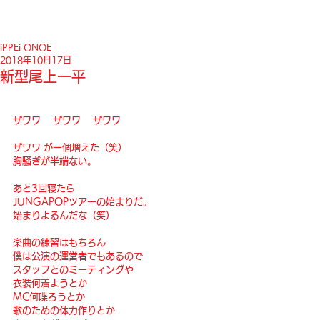
iPPEi ONOE
2018年10月17日
新型尾上一平
ザワワ 　ザワワ 　ザワワ 
ザワワ が一個増えた（笑）
胸騒ぎが半端ない。
あと3回寝たら
JUNGAPOPツアーの始まりだ。
始まりよるんだな（笑）
楽曲の練習はもちろん
僕は公演の運営者でもあるので
スタッフとのミーティングや
衣装何着ようとか
MC何喋ろうとか
歌のための体力作りとか