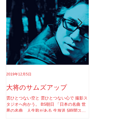
2019年12月5日
2019年8月18日
大将のサムズアップ
告白
雲ひとつない空と 雲ひとつない心で 撮影ス
実はちゃんと言わなき
タジオへ向かう。 BS朝日 「日本の名曲 世
てさ。 ソロライブや
界の名曲 人生歌がある 生放送 5時間スペ
りしてたけど もうそ
シャル」 の収録へと。 司会者は我らが「布
と思ってね。 2017年1
施明」 俺は「大将」と呼ばせてもらってい
定していた JUNGAP
る。 正直 めっちゃめちゃ可愛がっていただ
公演を中止した理由なんだ
最新記事