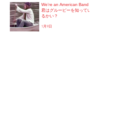
We’re an American Band
君はグルーピーを知ってい
るかい？
1月9日
蓑輪単志と猟犬達の宴〜福
岡冬の陣〜
2025年12月20日
ブリーチでパーマはかかる
のか？！
2025年12月1日
次、結婚できたら。