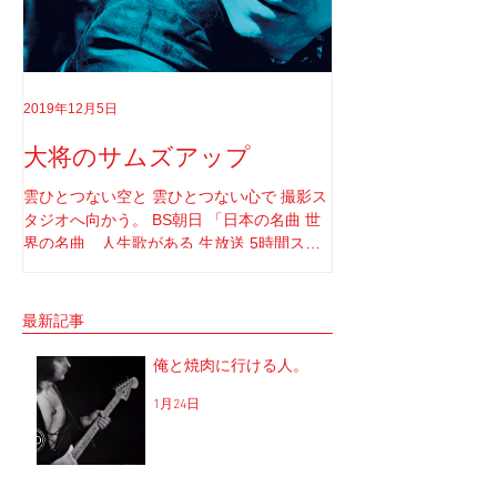
2019年12月5日
2019年8月18日
大将のサムズアップ
告白
雲ひとつない空と 雲ひとつない心で 撮影ス
実はちゃんと言わなき
タジオへ向かう。 BS朝日 「日本の名曲 世
てさ。 ソロライブや
界の名曲 人生歌がある 生放送 5時間スペ
りしてたけど もうそ
シャル」 の収録へと。 司会者は我らが「布
と思ってね。 2017年1
施明」 俺は「大将」と呼ばせてもらってい
定していた JUNGAP
る。 正直 めっちゃめちゃ可愛がっていただ
公演を中止した理由なんだ
最新記事
いてるのだな。...
俺と焼肉に行ける人。
1月24日