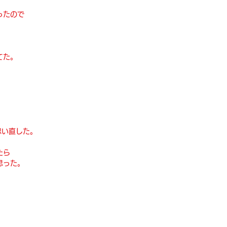
ったので
てた。
思い直した。
たら
思った。