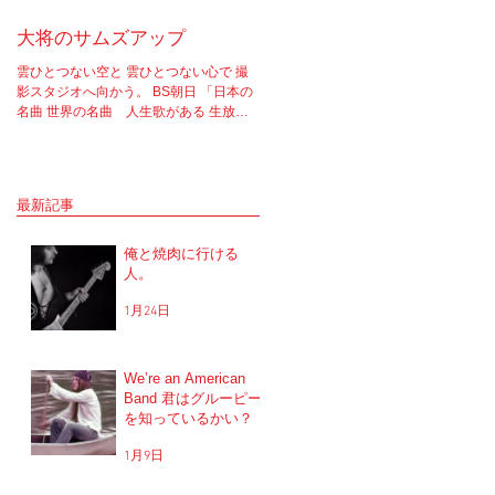
大将のサムズアップ
告白
雲ひとつない空と 雲ひとつない心で 撮
実はちゃんと言わなきゃいけないこと
影スタジオへ向かう。 BS朝日 「日本の
あってさ。 ソロライブやラジオ等、一
名曲 世界の名曲 人生歌がある 生放送 5
で話たりしてたけど もうそろそろちゃ
時間スペシャル」 の収録へと。 司会者
と言おうと思ってね。 2017年12月5.6
は我らが「布施明」 俺は「大将」と呼ば
に開催を予定していた JUNGAPOP20
せてもらっている。 正直 めっちゃめち
年記念ライブの公演を中止した理由な
ゃ可愛がっていただいてるのだな。...
だけど...
最新記事
俺と焼肉に行ける
人。
1月24日
We’re an American
Band 君はグルーピー
を知っているかい？
1月9日