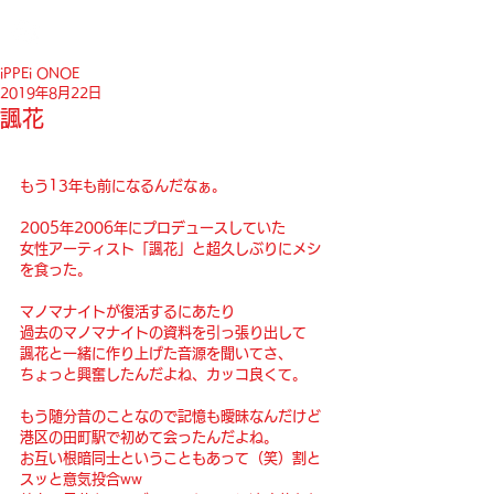
iPPEi ONOE
2019年8月22日
諷花
もう13年も前になるんだなぁ。
2005年2006年にプロデュースしていた
女性アーティスト「諷花」と超久しぶりにメシ
を食った。
マノマナイトが復活するにあたり
過去のマノマナイトの資料を引っ張り出して
諷花と一緒に作り上げた音源を聞いてさ、
ちょっと興奮したんだよね、カッコ良くて。
もう随分昔のことなので記憶も曖昧なんだけど
港区の田町駅で初めて会ったんだよね。
お互い根暗同士ということもあって（笑）割と
スッと意気投合ww