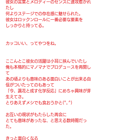
彼女の言葉とメロディーのセンスに速攻惹かれ
たし
何よりステージでの存在感に魅せられた。
彼女はロックンロールに一番必要な要素を
しっかりと持ってる。
カッコいい、ってやつをね。
ここんとこ彼女の活躍は小耳に挟んでいたし
俺も本格的にマノマナでプロデュースを再開し
て
あの頃よりも意味のある面白いことが出来る自
信がついたってのもあって
「今、諷花と成す化学反応」にめちゃ興味が芽
生えてさ。
とりあえずメシでも食おうかと(^｡^)
お互いの現状がもたらした再会に
とても意味があったな、と思える数時間だっ
た。
きっと面白くなる