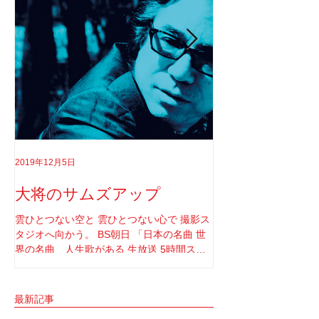
2019年12月5日
2019年8月18日
大将のサムズアップ
告白
雲ひとつない空と 雲ひとつない心で 撮影ス
実はちゃんと言わなき
タジオへ向かう。 BS朝日 「日本の名曲 世
てさ。 ソロライブや
界の名曲 人生歌がある 生放送 5時間スペ
りしてたけど もうそ
シャル」 の収録へと。 司会者は我らが「布
と思ってね。 2017年1
施明」 俺は「大将」と呼ばせてもらってい
定していた JUNGAP
る。 正直 めっちゃめちゃ可愛がっていただ
公演を中止した理由なんだ
最新記事
いてるのだな。...