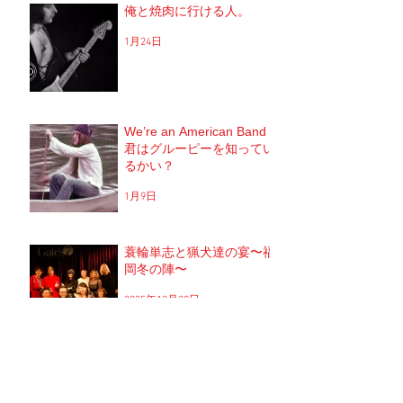
俺と焼肉に行ける人。
1月24日
We’re an American Band
君はグルーピーを知ってい
るかい？
1月9日
蓑輪単志と猟犬達の宴〜福
岡冬の陣〜
2025年12月20日
ブリーチでパーマはかかる
のか？！