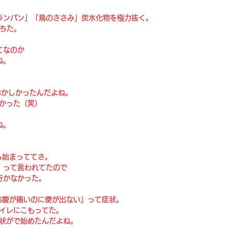
ランパン」「鳥のささみ」炭水化物を極力抜く。
落ちた。
てなのか
ね。
おかしかったんだよね。
しかった（笑）
。
ね。
ら始まっててさ。
」って言われてたので
行かなかった。
お腹が痛いのに便が出ない」って症状。
トイレにこもってた。
症状がで始めたんだよね。