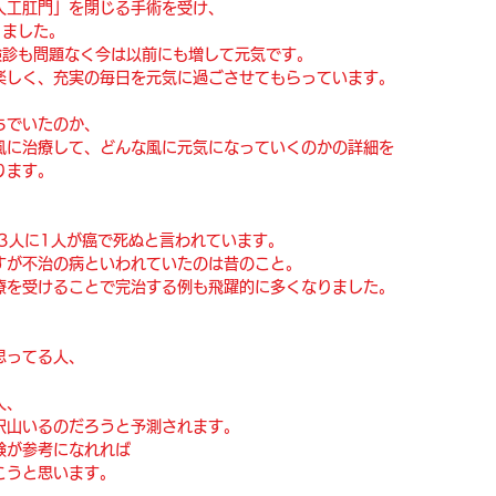
人工肛門」を閉じる手術を受け、
りました。
検診も問題なく今は以前にも増して元気です。
楽しく、充実の毎日を元気に過ごさせてもらっています。
ちでいたのか、
風に治療して、どんな風に元気になっていくのかの詳細を
ります。
）
3人に1人が癌で死ぬと言われています。
すが不治の病といわれていたのは昔のこと。
療を受けることで完治する例も飛躍的に多くなりました。
思ってる人、
人、
沢山いるのだろうと予測されます。
験が参考になれれば
こうと思います。