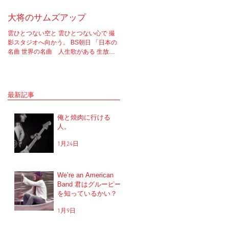
大将のサムズアップ
告白
雲ひとつない空と 雲ひとつない心で 撮
実はちゃんと言わなきゃいけないこと
影スタジオへ向かう。 BS朝日 「日本の
あってさ。 ソロライブやラジオ等、一
名曲 世界の名曲 人生歌がある 生放送 5
で話たりしてたけど もうそろそろちゃ
時間スペシャル」 の収録へと。 司会者
と言おうと思ってね。 2017年12月5.6
は我らが「布施明」 俺は「大将」と呼ば
に開催を予定していた JUNGAPOP20
せてもらっている。 正直 めっちゃめち
年記念ライブの公演を中止した理由な
ゃ可愛がっていただいてるのだな。...
だけど...
最新記事
俺と焼肉に行ける
人。
1月24日
We’re an American
Band 君はグルーピー
を知っているかい？
1月9日