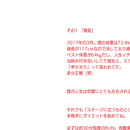
その1 「異変」
2017年の3月。僕の体重は72.8
身長が177cmなので決して太り
ベスト体重が64kgだし、人生イ
当時お付き合いしてた彼女と、と
「幸せ太り」って言われてた。
多分正解（笑）
僕の人生は恋愛にとても左右され
それでも「ステージに立つものと
本格手にダイエットを始めてね。
まずは約30分程度のRUN。有酸