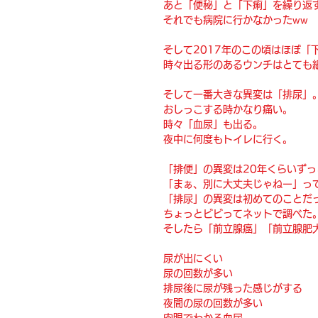
あと「便秘」と「下痢」を繰り返
それでも病院に行かなかったww
そして2017年のこの頃はほぼ「
時々出る形のあるウンチはとても
そして一番大きな異変は「排尿」
おしっこする時かなり痛い。
時々「血尿」も出る。
夜中に何度もトイレに行く。
「排便」の異変は20年くらいず
「まぁ、別に大丈夫じゃねー」っ
「排尿」の異変は初めてのことだ
ちょっとビビってネットで調べた
そしたら「前立腺癌」「前立腺肥
尿が出にくい
尿の回数が多い
排尿後に尿が残った感じがする
夜間の尿の回数が多い
肉眼でわかる血尿