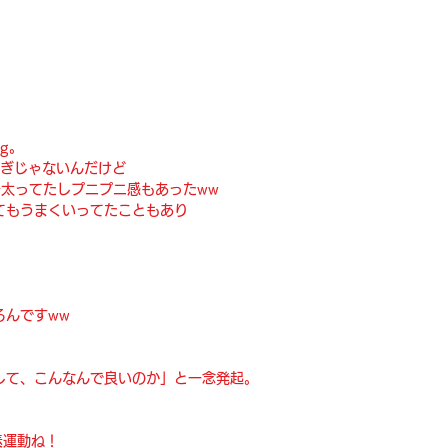
kg。
過ぎじゃないんだけど
チ太ってたしプニプニ感もあったww
てもうまくいってたこともあり
るんですww
して、こんなんで良いのか」と一念発起。
素運動ね！