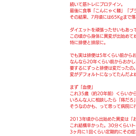
続いて筋トレにプロテイン。
最後に食事「こんにゃく麺」「ブ
その結果、7月頃には65Kgまで
ダイエットを頑張ったせいもあっ
この頃から身体に異変が出始めて
特に排便と排尿に。
でも実は排便は5年くらい前から
なんなら20年くらい前からおか
要するにずっと排便は変だったの
変がデフォルトになってたんだよ
まず「血便」
これ35歳（約20年前）くらいか
いろんな人に相談したら「痔だろ
そうなのかも、って思って病院に
2013年頃から出始めた異変は「
これ結構辛かった。30分くらい
3ヶ月に1回くらい定期的にその