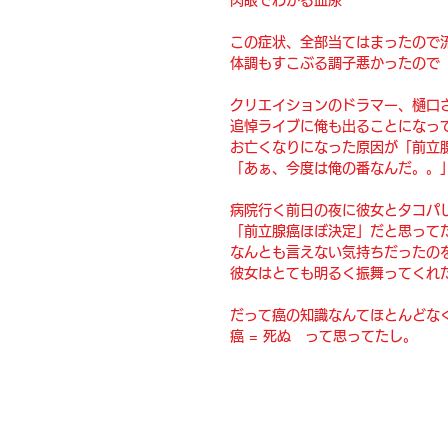
この症状、全部当てはまったので
体調もすこぶる調子悪かったので
クリエイションのドラマー、樋口さ
追悼ライブに俺も出ることになっ
お亡くなりになった原因が「前立
「あぁ、今度は俺の番なんだ。。
病院行く前日の夜に彼女とタコパ
「前立腺癌ほぼ決定」だと思って
なんとも言えない気持ちだったの
彼女はとても明るく振舞ってくれ
だって癌の知識なんてほとんどな
癌 = 死ぬ　って思ってたし。