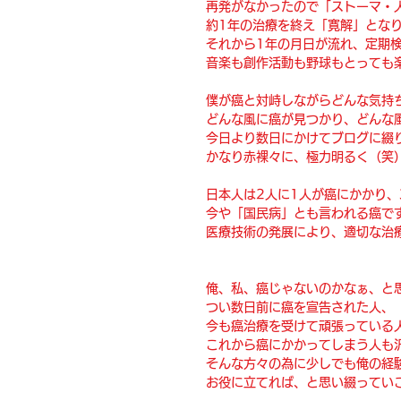
再発がなかったので「ストーマ・
約1年の治療を終え「寛解」とな
それから1年の月日が流れ、定期
音楽も創作活動も野球もとっても
僕が癌と対峙しながらどんな気持
どんな風に癌が見つかり、どんな
今日より数日にかけてブログに綴
かなり赤裸々に、極力明るく（笑
日本人は2人に1人が癌にかかり、
今や「国民病」とも言われる癌で
医療技術の発展により、適切な治
俺、私、癌じゃないのかなぁ、と
つい数日前に癌を宣告された人、
今も癌治療を受けて頑張っている
これから癌にかかってしまう人も
そんな方々の為に少しでも俺の経
お役に立てれば、と思い綴ってい