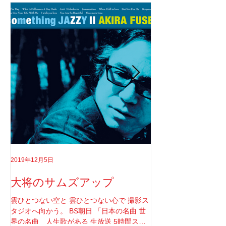
2019年12月5日
2019年8月18日
大将のサムズアップ
告白
雲ひとつない空と 雲ひとつない心で 撮影ス
実はちゃんと言わなき
タジオへ向かう。 BS朝日 「日本の名曲 世
てさ。 ソロライブや
界の名曲 人生歌がある 生放送 5時間スペ
りしてたけど もうそ