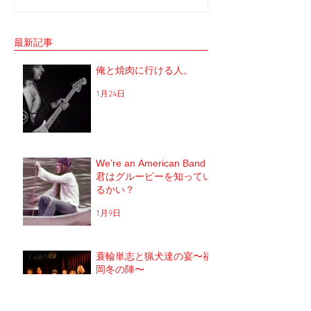
シャル」 の収録へと。 司会者は我らが「布
と思ってね。 2017年1
施明」 俺は「大将」と呼ばせてもらってい
定していた JUNGAP
る。 正直 めっちゃめちゃ可愛がっていただ
公演を中止した理由なんだ
最新記事
いてるのだな。...
俺と焼肉に行ける人。
1月24日
We’re an American Band
君はグルーピーを知ってい
るかい？
1月9日
蓑輪単志と猟犬達の宴〜福
岡冬の陣〜
2025年12月20日