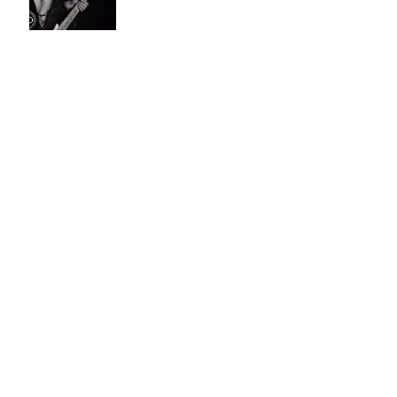
We’re an American Band
君はグルーピーを知ってい
るかい？
1月9日
蓑輪単志と猟犬達の宴〜福
岡冬の陣〜
2025年12月20日
ブリーチでパーマはかかる
のか？！
2025年12月1日