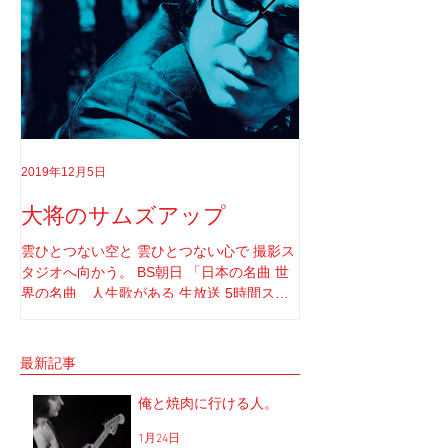
2019年12月5日
2019年8月18日
大将のサムズアップ
告白
雲ひとつない空と 雲ひとつない心で 撮影ス
実はちゃんと言わなき
タジオへ向かう。 BS朝日 「日本の名曲 世
てさ。 ソロライブや
界の名曲 人生歌がある 生放送 5時間スペ
りしてたけど もうそ
シャル」 の収録へと。 司会者は我らが「布
と思ってね。 2017年1
施明」 俺は「大将」と呼ばせてもらってい
定していた JUNGAP
る。 正直 めっちゃめちゃ可愛がっていただ
公演を中止した理由なんだ
最新記事
いてるのだな。...
俺と焼肉に行ける人。
1月24日