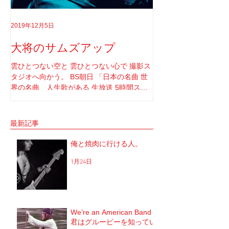
2019年12月5日
2019年8月18日
大将のサムズアップ
告白
雲ひとつない空と 雲ひとつない心で 撮影ス
実はちゃんと言わなき
タジオへ向かう。 BS朝日 「日本の名曲 世
てさ。 ソロライブや
界の名曲 人生歌がある 生放送 5時間スペ
りしてたけど もうそ
シャル」 の収録へと。 司会者は我らが「布
と思ってね。 2017年1
施明」 俺は「大将」と呼ばせてもらってい
定していた JUNGAP
る。 正直 めっちゃめちゃ可愛がっていただ
公演を中止した理由なんだ
最新記事
いてるのだな。...
俺と焼肉に行ける人。
1月24日
We’re an American Band
君はグルーピーを知ってい