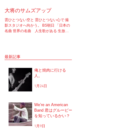
大将のサムズアップ
告白
雲ひとつない空と 雲ひとつない心で 撮
実はちゃんと言わなきゃいけないこと
影スタジオへ向かう。 BS朝日 「日本の
あってさ。 ソロライブやラジオ等、一
名曲 世界の名曲 人生歌がある 生放送 5
で話たりしてたけど もうそろそろちゃ
時間スペシャル」 の収録へと。 司会者
と言おうと思ってね。 2017年12月5.6
は我らが「布施明」 俺は「大将」と呼ば
に開催を予定していた JUNGAPOP20
せてもらっている。 正直 めっちゃめち
年記念ライブの公演を中止した理由な
ゃ可愛がっていただいてるのだな。...
だけど...
最新記事
俺と焼肉に行ける
人。
1月24日
We’re an American
Band 君はグルーピー
を知っているかい？
1月9日