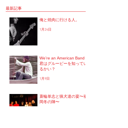
施明」 俺は「大将」と呼ばせてもらってい
定していた JUNGAP
る。 正直 めっちゃめちゃ可愛がっていただ
公演を中止した理由なんだ
最新記事
いてるのだな。...
俺と焼肉に行ける人。
1月24日
We’re an American Band
君はグルーピーを知ってい
るかい？
1月9日
蓑輪単志と猟犬達の宴〜福
岡冬の陣〜
2025年12月20日