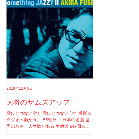
2019年12月5日
2019年8月18日
大将のサムズアップ
告白
雲ひとつない空と 雲ひとつない心で 撮影ス
実はちゃんと言わなき
タジオへ向かう。 BS朝日 「日本の名曲 世
てさ。 ソロライブや
界の名曲 人生歌がある 生放送 5時間スペ
りしてたけど もうそ
シャル」 の収録へと。 司会者は我らが「布
と思ってね。 2017年1