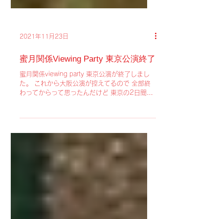
2021年11月23日
蜜月関係Viewing Party 東京公演終了
蜜月関係viewing party 東京公演が終了しまし
た。 これから大阪公演が控えてるので 全部終
わってからって思ったんだけど 東京の2日間の
興奮をどうしても綴りたくなっちゃった。 細か
いことは抜きにしてネタバレなしで書きます
（笑） ＜11/20＞ ランチタイム...