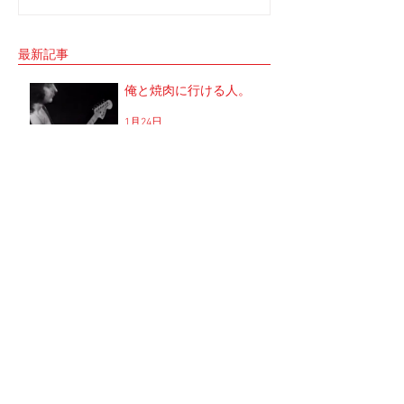
シャル」 の収録へと。 司会者は我らが「布
と思ってね。 2017年1
施明」 俺は「大将」と呼ばせてもらってい
定していた JUNGAP
る。 正直 めっちゃめちゃ可愛がっていただ
公演を中止した理由なんだ
最新記事
いてるのだな。...
俺と焼肉に行ける人。
1月24日
We’re an American Band
君はグルーピーを知ってい
るかい？
1月9日
蓑輪単志と猟犬達の宴〜福
岡冬の陣〜
2025年12月20日