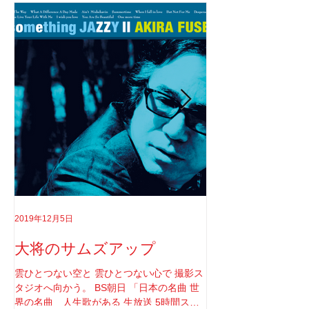
2019年12月5日
2019年8月18日
大将のサムズアップ
告白
雲ひとつない空と 雲ひとつない心で 撮影ス
実はちゃんと言わなき
タジオへ向かう。 BS朝日 「日本の名曲 世
てさ。 ソロライブや
界の名曲 人生歌がある 生放送 5時間スペ
りしてたけど もうそ