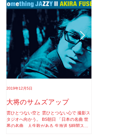
2019年12月5日
2019年8月18日
大将のサムズアップ
告白
雲ひとつない空と 雲ひとつない心で 撮影ス
実はちゃんと言わなき
タジオへ向かう。 BS朝日 「日本の名曲 世
てさ。 ソロライブや
界の名曲 人生歌がある 生放送 5時間スペ
りしてたけど もうそ
シャル」 の収録へと。 司会者は我らが「布
と思ってね。 2017年1