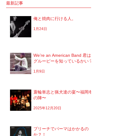
施明」 俺は「大将」と呼ばせてもらってい
定していた JUNGAP
最新記事
る。 正直 めっちゃめちゃ可愛がっていただ
公演を中止した理由なんだ
いてるのだな。...
俺と焼肉に行ける人。
1月24日
We’re an American Band 君は
グルーピーを知っているかい？
1月9日
蓑輪単志と猟犬達の宴〜福岡冬
の陣〜
2025年12月20日
ブリーチでパーマはかかるの
か？！