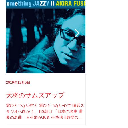
2019年12月5日
2019年8月18日
大将のサムズアップ
告白
雲ひとつない空と 雲ひとつない心で 撮影ス
実はちゃんと言わなき
タジオへ向かう。 BS朝日 「日本の名曲 世
てさ。 ソロライブや
界の名曲 人生歌がある 生放送 5時間スペ
りしてたけど もうそ
シャル」 の収録へと。 司会者は我らが「布
と思ってね。 2017年1