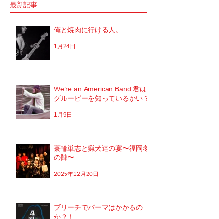
施明」 俺は「大将」と呼ばせてもらってい
定していた JUNGAP
最新記事
る。 正直 めっちゃめちゃ可愛がっていただ
公演を中止した理由なんだ
いてるのだな。...
俺と焼肉に行ける人。
1月24日
We’re an American Band 君は
グルーピーを知っているかい？
1月9日
蓑輪単志と猟犬達の宴〜福岡冬
の陣〜
2025年12月20日
ブリーチでパーマはかかるの
か？！