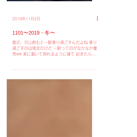
2019年11月2日
1101〜2019・冬〜
最近、沢山飲むと一駅乗り過ごすんだよね 乗り
過ごすのは残念だけど 一駅ってのがなかなか優
秀ww 家に着いて倒れるように寝て 起きたら11
月だった 朝イチ洗濯して マノマナの事務仕事
をして miimëgのソールドアウト告知作って出
して JUNGAPOP 2019TOUR...