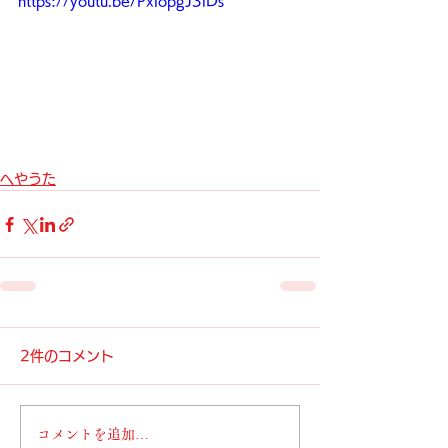
https://youtu.be/PxlopgJ3iDs
へやうた
2件のコメント
コメントを追加…