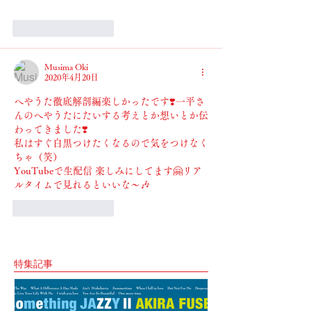
いいね！
返信
Musima Oki
2020年4月20日
へやうた徹底解剖編楽しかったです❣️一平さ
んのへやうたにたいする考えとか想いとか伝
わってきました❣️
私はすぐ白黒つけたくなるので気をつけなく
ちゃ（笑）
YouTubeで生配信 楽しみにしてます🤗リア
ルタイムで見れるといいな〜🎶
いいね！
返信
特集記事