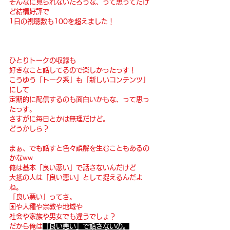
そんなに見られないだろうな、って思ってたけ
ど結構好評で
1日の視聴数も100を超えました！
ひとりトークの収録も
好きなこと話してるので楽しかったっす！
こうゆう「トーク系」も「新しいコンテンツ」
にして
定期的に配信するのも面白いかもな、って思っ
たっす。
さすがに毎日とかは無理だけど。
どうかしら？
まぁ、でも話すと色々誤解を生むこともあるの
かなww
俺は基本「良い悪い」で話さないんだけど
大抵の人は「良い悪い」として捉えるんだよ
ね。
「良い悪い」ってさ。
国や人種や宗教や地域や
社会や家族や男女でも違うでしょ？
だから俺は
「良い悪い」で話さないの。