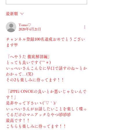
最新順
Tomo♡
2020年4月21日
チャンネル登録100名達成おめでとうござい
ます🎊
「へやうた 徹底解剖編」
とっても良いです (´˘`＊)
いっぺいさんこんなに早口で話すのね〜とか
わかって…(笑)
その2も楽しみに待ってます！！
「iPPEi ONOEの良いとか悪いじゃないんで
す！」
是非やって下さいヽ(´▽｀)/
いっぺいさんがお話したいことを楽しく喋っ
てるだけのマニアックなやつ🤣🤣🤣
最高です！！
こちらも楽しみに待ってます！！