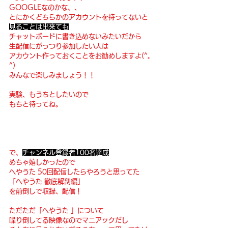
GOOGLEなのかな、、
とにかくどちらかのアカウントを持ってないと
見ることは出来ても
チャットボードに書き込めないみたいだから
生配信にがっつり参加したい人は
アカウント作っておくことをお勧めしますよ(^｡
^)
みんなで楽しみましょう！！
実験、もうちとしたいので
もちと待ってね。
で、
チャンネル登録者100名達成
めちゃ嬉しかったので
へやうた 50回配信したらやろうと思ってた
「へやうた 徹底解剖編」
を前倒しで収録、配信！
ただただ「へやうた 」について
喋り倒してる映像なのでマニアックだし