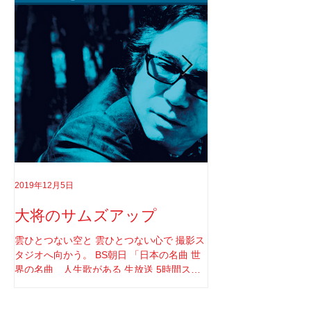
2019年12月5日
2019年8月18日
大将のサムズアップ
告白
雲ひとつない空と 雲ひとつない心で 撮影ス
実はちゃんと言わなき
タジオへ向かう。 BS朝日 「日本の名曲 世
てさ。 ソロライブや
界の名曲 人生歌がある 生放送 5時間スペ
りしてたけど もうそ
シャル」 の収録へと。 司会者は我らが「布
と思ってね。 2017年1
施明」 俺は「大将」と呼ばせてもらってい
定していた JUNGAP