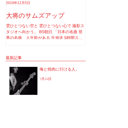
2019年12月5日
2019年8月18日
大将のサムズアップ
告白
雲ひとつない空と 雲ひとつない心で 撮影ス
実はちゃんと言わなき
タジオへ向かう。 BS朝日 「日本の名曲 世
てさ。 ソロライブや
界の名曲 人生歌がある 生放送 5時間スペ
りしてたけど もうそ
シャル」 の収録へと。 司会者は我らが「布
と思ってね。 2017年1
施明」 俺は「大将」と呼ばせてもらってい
定していた JUNGAP
る。 正直 めっちゃめちゃ可愛がっていただ
公演を中止した理由なんだ
最新記事
いてるのだな。...
俺と焼肉に行ける人。
1月24日
We’re an American Band
君はグルーピーを知ってい
るかい？