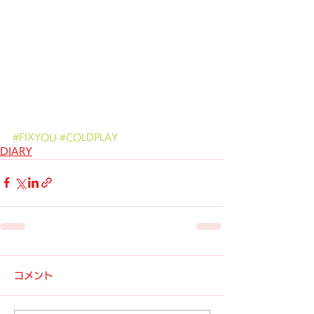
#FIXYOU
#COLDPLAY
DIARY
コメント