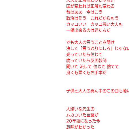
国が変われば正解も変わる
昔はああ　今はこう
政治はそう　これだからもう
カッコいい　カッコ悪い大人も
一望出来るのは君たちだ
でも大人の言うことを聞け
決して「言う通りにしろ」じゃな
光っていたら信じて
腐っていたら反面教師
聞いて 流して 信じて 捨てて
良くも悪くもお手本だ
子供と大人の真ん中のこの曲も聴
大嫌いな先生の
ムカついた言葉が
20年後になった今
意味がわかった