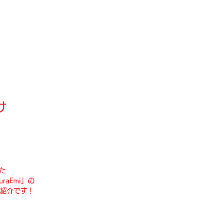
ログイン
け
た
raEmi」の
ご紹介です！