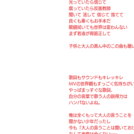
光っていたら信じて
腐っていたら反面教師
聞いて 流して 信じて 捨てて
良くも悪くもお手本だ
眼鏡拭いても世界は変わんない
まず若造が背筋正して
子供と大人の真ん中のこの曲も聴
歌詞もサウンドもキレッキレ
MVの世界観もすっごく気持ちが
やっぱまっすぐな歌詞、
自分の言葉で歌う人の説得力は
ハンパないよね。
俺は全くもって大人の言うことを
聞かない少年だったし
今も「大人の言うことは聞いてお
なんて後悔は全くないww