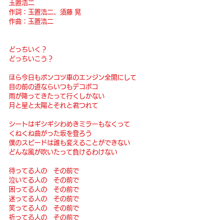
玉置浩二 
作詞：玉置浩二、須藤 晃 
作曲：玉置浩二 
どっちいく？　
どっちいこう？
ほら今日もポンコツ車のエンジン全開にして 
目の前の道ならいつもデコボコ 
雨が降ってきたって行くしかない 
月と星と太陽とそれと君つれて 
シートはギシギシわめきミラーもなくって 
くねくね曲がった坂を登ろう 
僕のスピードは誰も変えることができない 
どんな風が吹いたって負けるわけない 
待ってる人の　その前で 
泣いてる人の　その前で 
困ってる人の　その前で 
迷ってる人の　その前で 
笑ってる人の　その前で 
祈ってる人の　その前で 