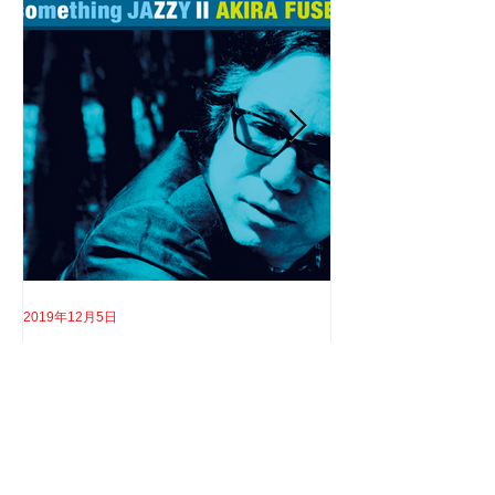
2019年12月5日
2019年8月18日
大将のサムズアップ
告白
雲ひとつない空と 雲ひとつない心で 撮影ス
実はちゃんと言わなき
タジオへ向かう。 BS朝日 「日本の名曲 世
てさ。 ソロライブや
界の名曲 人生歌がある 生放送 5時間スペ
りしてたけど もうそ
シャル」 の収録へと。 司会者は我らが「布
と思ってね。 2017年1