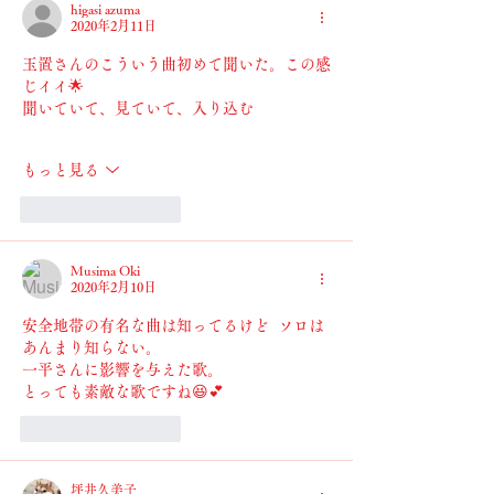
higasi azuma
2020年2月11日
玉置さんのこういう曲初めて聞いた。この感
じイイ🌟
聞いていて、見ていて、入り込む
もっと見る
いいね！
返信
Musima Oki
2020年2月10日
安全地帯の有名な曲は知ってるけど  ソロは
あんまり知らない。
一平さんに影響を与えた歌。
とっても素敵な歌ですね😆💕
いいね！
返信
坪井久美子