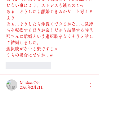
たない事により、ストレスも減るのでw
あぁ…どうしたら離婚できるかな…と考える
より
あぁ…どうしたら仲良くできるかな…に気持
ちを転換するほうが楽！だから結婚する時旦
那さんに離婚という選択肢をなくそうと話し
て結婚しました。
選択肢がないと楽ですよ♫
うちの場合はですが…w
いいね！
返信
Musima Oki
2020年2月21日
結婚に忍耐は必要…めっちゃそれ思います❣️
（笑）
｢好き｣だけでは結婚生活難しいのかも…
いいね！
返信