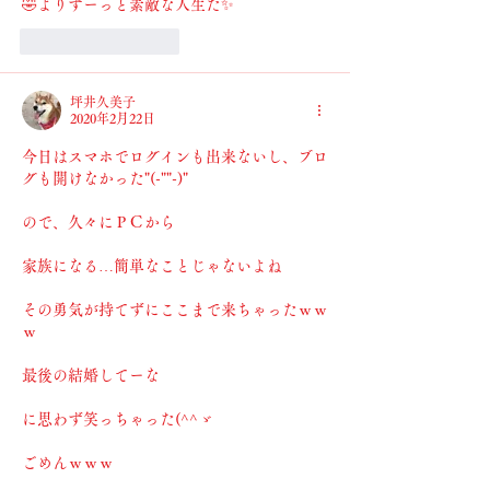
🤣よりずーっと素敵な人生だ✨
いいね！
返信
坪井久美子
2020年2月22日
今日はスマホでログインも出来ないし、ブロ
グも開けなかった"(-""-)"
ので、久々にＰＣから
家族になる…簡単なことじゃないよね
その勇気が持てずにここまで来ちゃったｗｗ
ｗ
最後の結婚してーな
に思わず笑っちゃった(^^ゞ
ごめんｗｗｗ