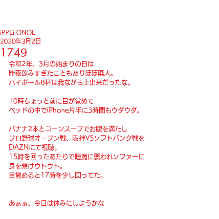
iPPEi ONOE
2020年3月2日
1749
令和2年、3月の始まりの日は
昨夜飲みすぎたこともありほぼ廃人。
ハイボール8杯は我ながら上出来だったな。
10時ちょっと前に目が覚めて
ベッドの中でiPhone片手に3時間もウダウダ。
バナナ2本とコーンスープでお腹を満たし
プロ野球オープン戦、阪神VSソフトバンク戦を
DAZNにて視聴。
15時を回ったあたりで睡魔に襲われソファーに
身を預けウトウト。
目覚めると17時を少し回ってた。
あぁぁ、今日は休みにしようかな