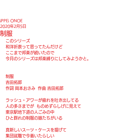
iPPEi ONOE
2020年2月5日
制服
このシリーズ
和洋折衷って思ってたんだけど
ここまで邦楽が続いたので
今月のシリーズは邦楽縛りにしてみようかと。
制服
吉田拓郎
作詞 岡本おさみ  作曲 吉田拓郎
ラッシュ・アワーが疲れを吐き出してる
人の多さまでが  ものめずらしげに見えて
東京駅地下道の人ごみの中
ひと群れの制服の娘たちがいる
真新しいスーツ・ケースを提げて
集団就職で今着いたらしい