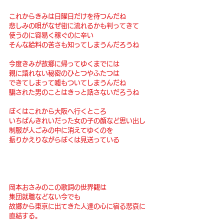
これからきみは日曜日だけを待つんだね
悲しみの唄がなぜ街に流れるかも判ってきて
使うのに容易く稼ぐのに辛い
そんな給料の苦さも知ってしまうんだろうね
今度きみが故郷に帰ってゆくまでには
親に語れない秘密のひとつやふたつは
できてしまって嘘もついてしまうんだね
騙された男のことはきっと話さないだろうね
ぼくはこれから大阪へ行くところ
いちばんきれいだった女の子の顔など思い出し
制服が人ごみの中に消えてゆくのを
振りかえりながらぼくは見送っている 
岡本おさみのこの歌詞の世界観は
集団就職などない今でも
故郷から東京に出てきた人達の心に宿る悲哀に
直結する。