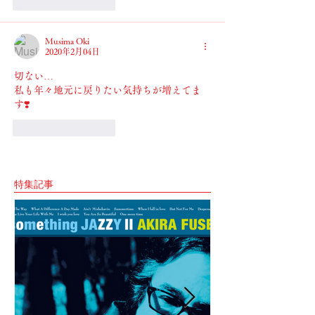
いいね！
返信
Musima Oki
2020年2月04日
切ない…
私も年々地元に戻りたい気持ちが増えてま
す❣️
いいね！
返信
特集記事