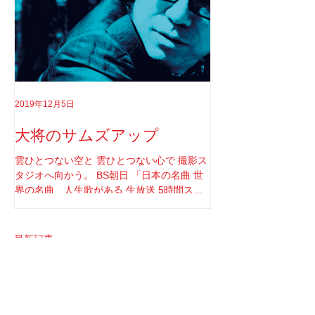
2019年12月5日
2019年8月18日
大将のサムズアップ
告白
雲ひとつない空と 雲ひとつない心で 撮影ス
実はちゃんと言わなき
タジオへ向かう。 BS朝日 「日本の名曲 世
てさ。 ソロライブや
界の名曲 人生歌がある 生放送 5時間スペ
りしてたけど もうそ
シャル」 の収録へと。 司会者は我らが「布
と思ってね。 2017年1
施明」 俺は「大将」と呼ばせてもらってい
定していた JUNGAP
る。 正直 めっちゃめちゃ可愛がっていただ
公演を中止した理由なんだ
最新記事
いてるのだな。...
俺と焼肉に行ける人。
1月24日