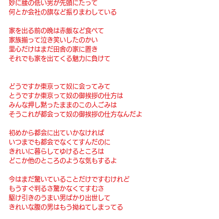
妙に腰の低い男が先頭にたって
何とか会社の旗など振りまわしている
家を出る前の晩は赤飯など食べて
家族揃って泣き笑いしたのかい
里心だけはまだ田舎の家に置き
それでも家を出てくる魅力に負けて
どうですか東京って奴に会ってみて
とうですか東京って奴の御挨拶の仕方は
みんな押し黙ったままのこの人ごみは
そうこれが都会って奴の御挨拶の仕方なんだよ
初めから都会に出ていかなければ
いつまでも都会でなくてすんだのに
きれいに暮らしてゆけるところは
どこか他のところのような気もするよ
今はまだ驚いていることだけですむけれど
もうすぐ判るさ驚かなくてすむさ
駆け引きのうまい男ばかり出世して
きれいな腹の男はもう拗ねてしまってる