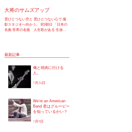
大将のサムズアップ
告白
雲ひとつない空と 雲ひとつない心で 撮
実はちゃんと言わなきゃいけないこと
影スタジオへ向かう。 BS朝日 「日本の
あってさ。 ソロライブやラジオ等、一
名曲 世界の名曲 人生歌がある 生放送 5
で話たりしてたけど もうそろそろちゃ
時間スペシャル」 の収録へと。 司会者
と言おうと思ってね。 2017年12月5.6
は我らが「布施明」 俺は「大将」と呼ば
に開催を予定していた JUNGAPOP20
せてもらっている。 正直 めっちゃめち
年記念ライブの公演を中止した理由な
ゃ可愛がっていただいてるのだな。...
だけど...
最新記事
俺と焼肉に行ける
人。
1月24日
We’re an American
Band 君はグルーピー
を知っているかい？
1月9日