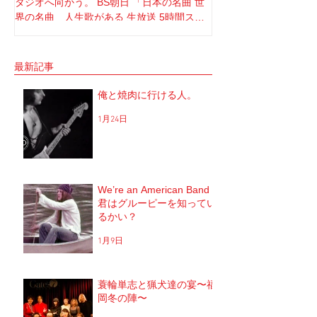
タジオへ向かう。 BS朝日 「日本の名曲 世
てさ。 ソロライブや
界の名曲 人生歌がある 生放送 5時間スペ
りしてたけど もうそ
シャル」 の収録へと。 司会者は我らが「布
と思ってね。 2017年1
施明」 俺は「大将」と呼ばせてもらってい
定していた JUNGAP
る。 正直 めっちゃめちゃ可愛がっていただ
公演を中止した理由なんだ
最新記事
いてるのだな。...
俺と焼肉に行ける人。
1月24日
We’re an American Band
君はグルーピーを知ってい
るかい？
1月9日
蓑輪単志と猟犬達の宴〜福
岡冬の陣〜