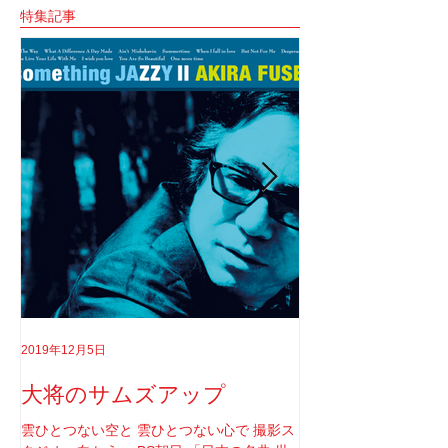
特集記事
2019年12月5日
2019年8月18日
大将のサムズアップ
告白
雲ひとつない空と 雲ひとつない心で 撮影ス
実はちゃんと言わなき